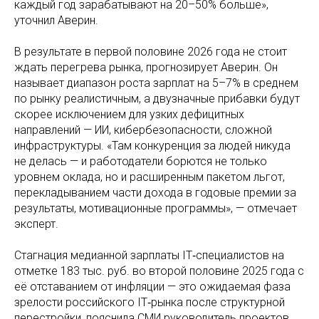
каждый год зарабатывают на 20–50% больше»,
уточнил Аверин.
В результате в первой половине 2026 года не стоит
ждать перегрева рынка, прогнозирует Аверин. Он
называет диапазон роста зарплат на 5–7% в среднем
по рынку реалистичным, а двузначные прибавки будут
скорее исключением для узких дефицитных
направлений — ИИ, кибербезопасности, сложной
инфраструктуры. «Там конкуренция за людей никуда
не делась — и работодатели борются не только
уровнем оклада, но и расширенным пакетом льгот,
перекладыванием части дохода в годовые премии за
результаты, мотивационные программы», — отмечает
эксперт.
Стагнация медианной зарплаты IT‑специалистов на
отметке 183 тыс. руб. во второй половине 2025 года с
её отставанием от инфляции — это ожидаемая фаза
зрелости российского IT‑рынка после структурной
перестройки, пояснила СМИ руководитель проектов